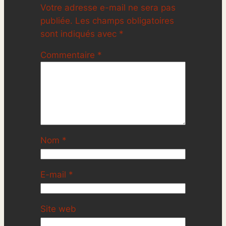
Votre adresse e-mail ne sera pas
publiée.
Les champs obligatoires
sont indiqués avec
*
Commentaire
*
Nom
*
E-mail
*
Site web