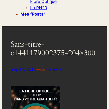
Fibre Optique
La RN20
Mes “posts”
Sans-titre-
e1441179002375-204×300
Sep 14, 2015
—
Francois
par