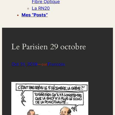
Fibre Optique
La RN20
Mes “posts”
Le Parisien 29 octobre
Oct 31, 2019
—
Francois
par