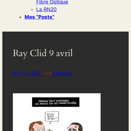
Fibre Optique
La RN20
Mes “posts”
Ray Clid 9 avril
Avr 11, 2019
—
Francois
par