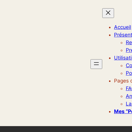
Accueil
Présent
Re
Pr
Utilisat
Co
Po
Pages d
FA
An
La
Mes “p