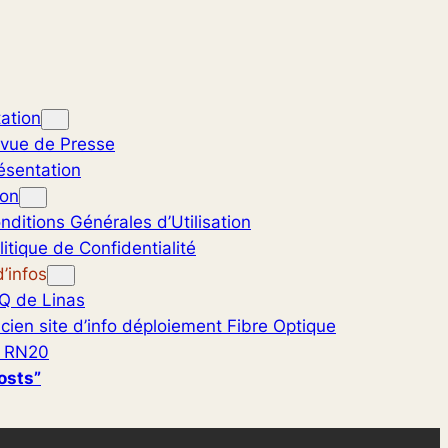
ation
vue de Presse
ésentation
ion
nditions Générales d’Utilisation
litique de Confidentialité
’infos
Q de Linas
cien site d’info déploiement Fibre Optique
 RN20
osts”