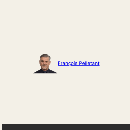
Aller
au
contenu
François Pelletant