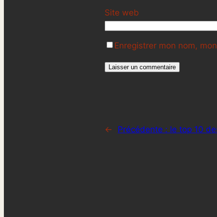
Site web
Enregistrer mon nom, mon 
←
Précédente :
le top 10 d