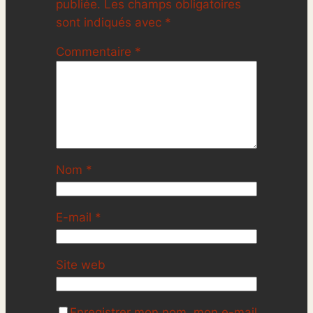
publiée.
Les champs obligatoires
sont indiqués avec
*
Commentaire
*
Nom
*
E-mail
*
Site web
Enregistrer mon nom, mon e-mail