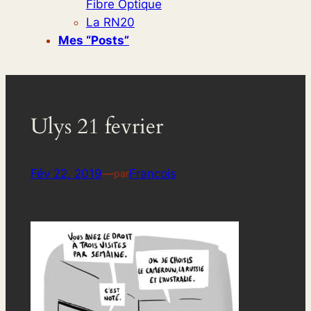
Fibre Optique
La RN20
Mes “posts”
Ulys 21 fevrier
Fév 22, 2019
—
Francois
par