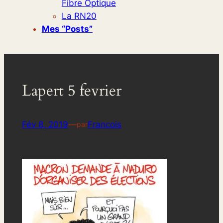
Fibre Optique
La RN20
Mes “posts”
Lapert 5 fevrier
Fév 8, 2019
—
Francois
par