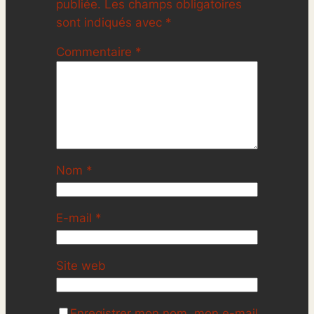
publiée.
Les champs obligatoires
sont indiqués avec
*
Commentaire
*
Nom
*
E-mail
*
Site web
Enregistrer mon nom, mon e-mail