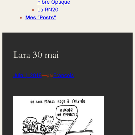
Fibre Optique
La RN20
Mes “posts”
Lara 30 mai
Juin 1, 2018
—
Francois
par