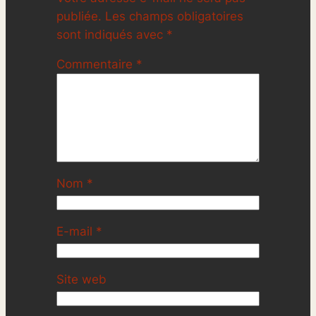
publiée.
Les champs obligatoires
sont indiqués avec
*
Commentaire
*
Nom
*
E-mail
*
Site web