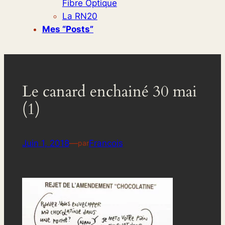
Fibre Optique
La RN20
Mes “posts”
Le canard enchainé 30 mai
(1)
Juin 1, 2018
—
Francois
par