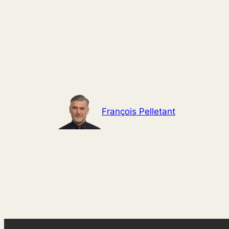
Aller
au
contenu
François Pelletant