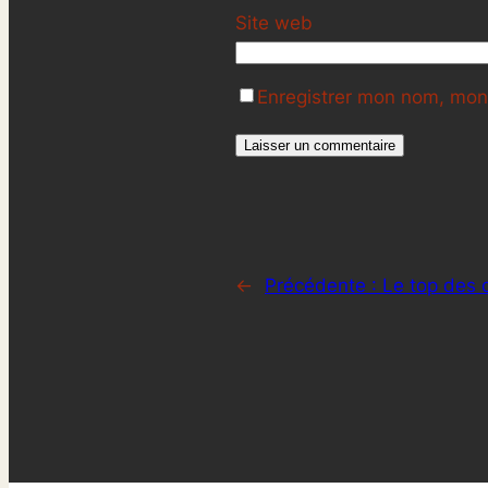
Site web
Enregistrer mon nom, mon 
←
Précédente :
Le top des 