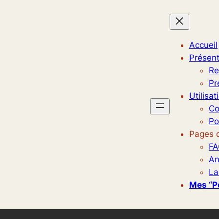
Accueil
Présent
Re
Pr
Utilisat
Co
Po
Pages d
FA
An
La
Mes “p