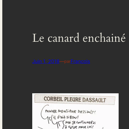
Le canard enchainé 
Juin 1, 2018
—
Francois
par