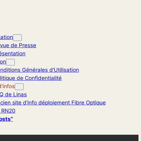
ation
vue de Presse
ésentation
ion
nditions Générales d’Utilisation
litique de Confidentialité
’infos
Q de Linas
cien site d’info déploiement Fibre Optique
 RN20
osts”