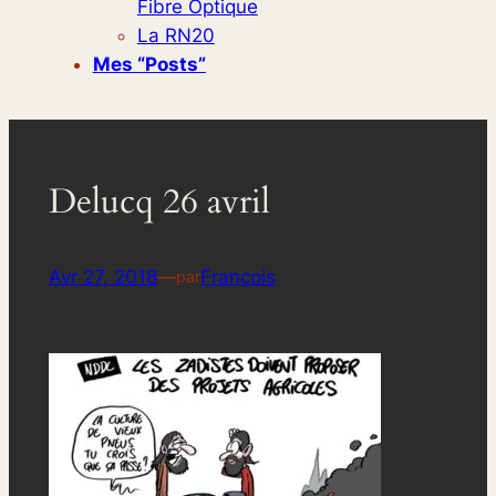
Fibre Optique
La RN20
Mes “posts”
Delucq 26 avril
Avr 27, 2018
—
Francois
par