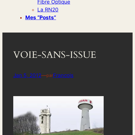
Fibre Optique
La RN20
Mes “posts”
VOIE-SANS-ISSUE
Jan 5, 2012
—
Francois
par