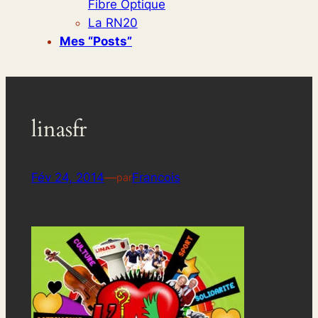
Fibre Optique
La RN20
Mes “posts”
linasfr
Fév 24, 2014
—
Francois
par