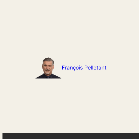
Aller
au
contenu
François Pelletant