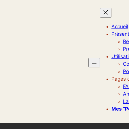
Accueil
Présent
Re
Pr
Utilisat
Co
Po
Pages d
FA
An
La
Mes “p