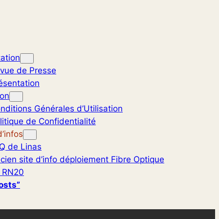
ation
vue de Presse
ésentation
ion
nditions Générales d’Utilisation
litique de Confidentialité
’infos
Q de Linas
cien site d’info déploiement Fibre Optique
 RN20
osts”