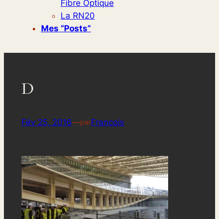
Fibre Optique
La RN20
Mes “posts”
D
Fév 25, 2016
—
Francois
par