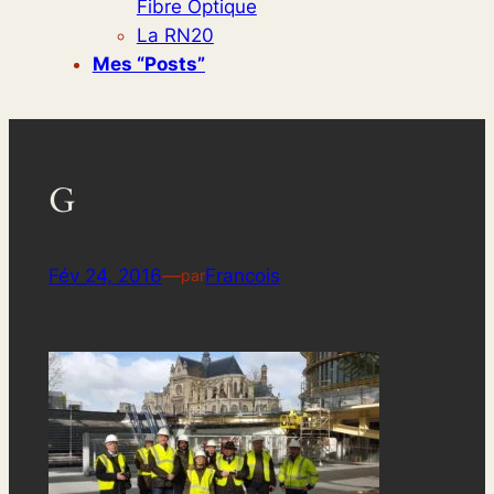
Fibre Optique
La RN20
Mes “posts”
G
Fév 24, 2016
—
Francois
par