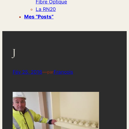
Fibre Optique
La RN20
Mes “posts”
J
Fév 25, 2016
—
Francois
par