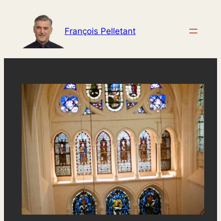
Aller
au
François Pelletant
contenu