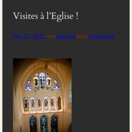
Visites à l’Eglise !
Déc 23, 2013
—
Francois
dans
Patrimoine
par