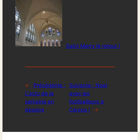
Saint Merry le retour !
←
Précédente :
Suivante :
Noel
L'actu de la
avec les
semaine en
footballeurs à
dessins
Carzou !
→