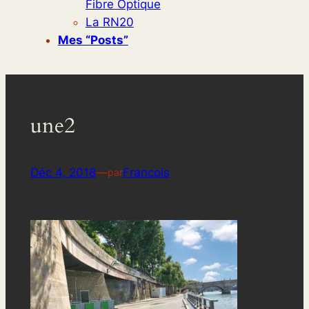
Fibre Optique
La RN20
Mes “posts”
une2
Déc 4, 2018
—
Francois
par