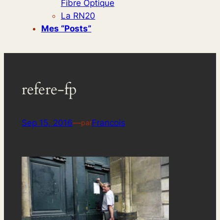
Fibre Optique
La RN20
Mes “posts”
refere-fp
Sep 15, 2016
—
Francois
par