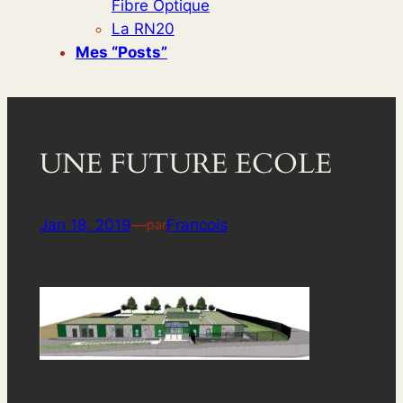
Fibre Optique
La RN20
Mes “posts”
UNE FUTURE ECOLE
Jan 18, 2019
—
Francois
par