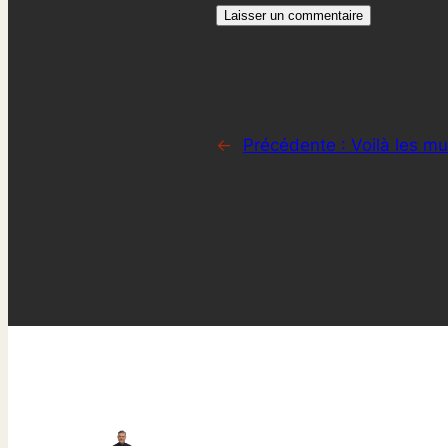
←
Précédente :
Voilà les mu