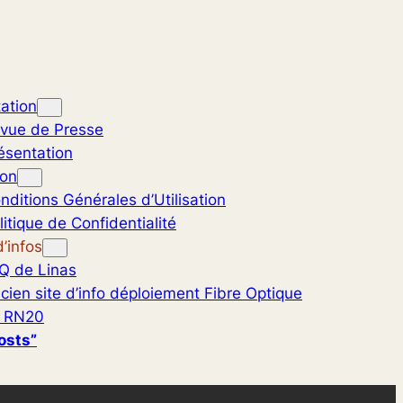
ation
vue de Presse
ésentation
ion
nditions Générales d’Utilisation
litique de Confidentialité
’infos
Q de Linas
cien site d’info déploiement Fibre Optique
 RN20
osts”