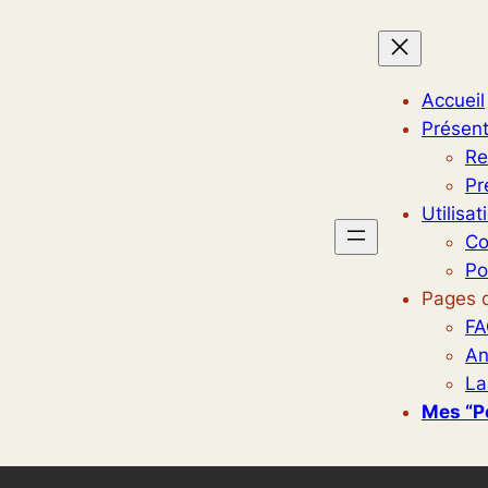
Accueil
Présent
Re
Pr
Utilisat
Co
Po
Pages d
FA
An
La
Mes “p