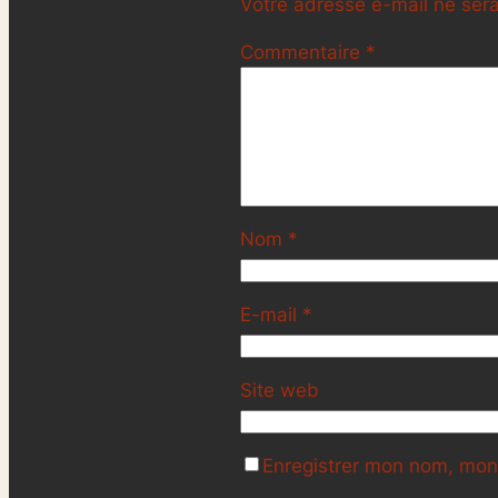
Votre adresse e-mail ne sera
Commentaire
*
Nom
*
E-mail
*
Site web
Enregistrer mon nom, mon 