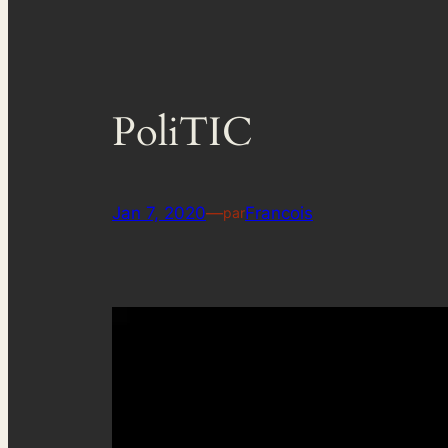
PoliTIC
Jan 7, 2020
—
Francois
par