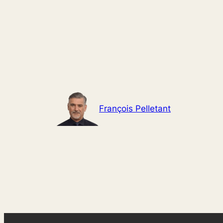
Aller
au
contenu
François Pelletant