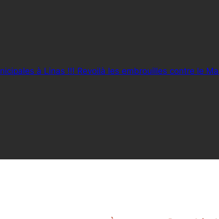
nicipales à Linas !!! Revoilà les embrouilles contre le Ma