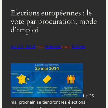
Elections européennes : le
vote par procuration, mode
d’emploi
Avr 23, 2014
—
Francois
dans
Europe
par
Le 25
mai prochain se tiendront les élections