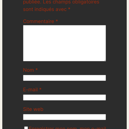
publiée.
Les champs obligatoires
sont indiqués avec
*
Commentaire
*
Nom
*
E-mail
*
Site web
Enregistrer mon nom, mon e-mail