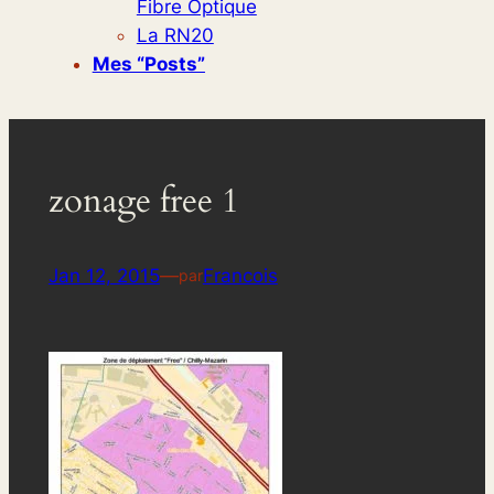
Fibre Optique
La RN20
Mes “posts”
zonage free 1
Jan 12, 2015
—
Francois
par