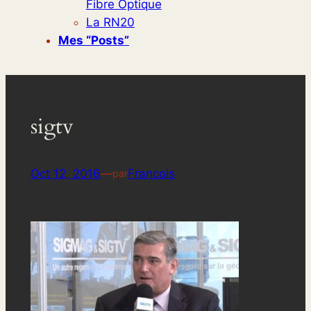
Fibre Optique
La RN20
Mes “posts”
sigtv
Oct 12, 2016
—
Francois
par