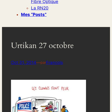
Fibre Optique
La RN20
Mes “posts”
Urtikan 27 octobre
Oct 31, 2014
—
Francois
par