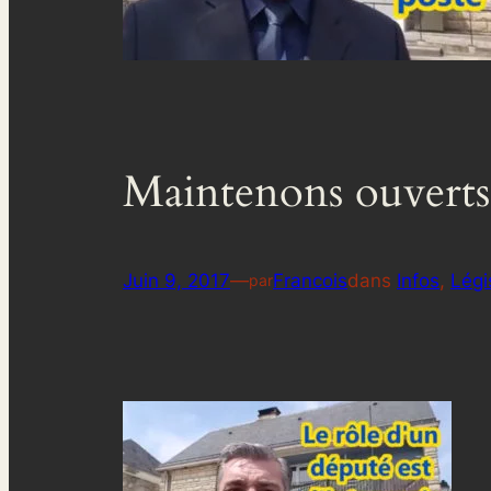
Maintenons ouverts
Juin 9, 2017
—
Francois
dans
Infos
, 
Légi
par