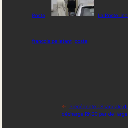
Poste
La Poste lino
françois pelletant
poste
←
Précédente :
Scandale du
décharge RN20 par de l’arge