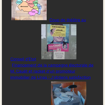
Coup de théâtre au
Conseil d’Etat
Financement de la campagne électorale de
M. Cauët et racket d'un promoteur
immobilier de Linas : J'obtiens satisfaction