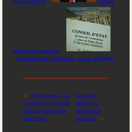
Conseil d’Etat
Cauët
piégé par Facebook
Annulation des élections : ça se confirme !
←
Précédente :
La
Suivante :
connerie de l'année
Contre la
dans le canton de
redevance
Montlhéry
pollution
→