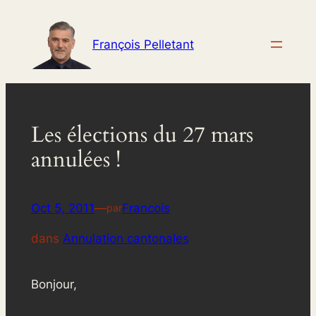
Aller
au
François Pelletant
contenu
Les élections du 27 mars
annulées !
Oct 5, 2011
—
Francois
par
dans
Annulation cantonales
Bonjour,