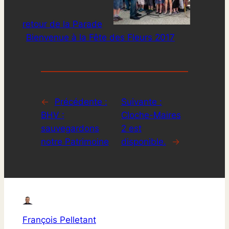
retour de la Parade
Bienvenue à la Fête des Fleurs 2017
←
Précédente :
Suivante :
BHV :
Cloche-Maires
sauvegardons
2 est
notre Patrimoine
disponible.
→
François Pelletant