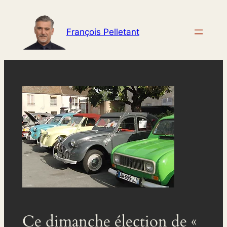
Aller
au
François Pelletant
contenu
Ce dimanche élection de «