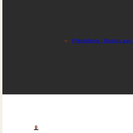
←
Précédente :
Radars aux 