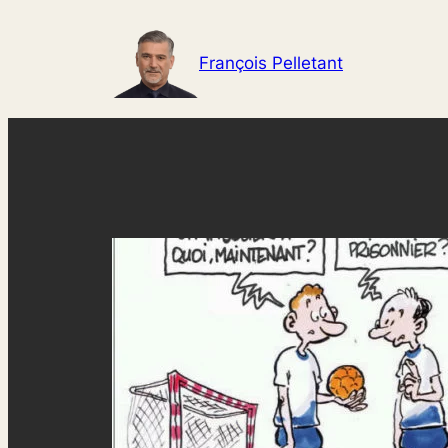
Aller
au
François Pelletant
contenu