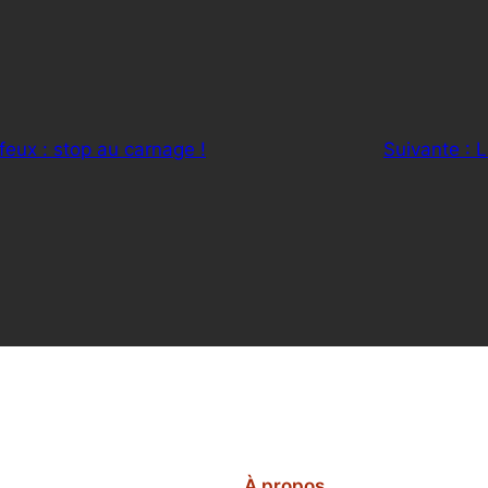
feux : stop au carnage !
Suivante :
L
À propos