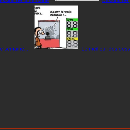
dessins de la semaine
Dessins de 
tte semaine…
Le meilleur des dess