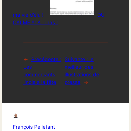
ma vie d’élu !
DU
CALME !!! A Linas !
←
Précédente :
Suivante :
le
Les
meilleur des
commerçants
illustrations de
linois à la fête
presse
→
François Pelletant