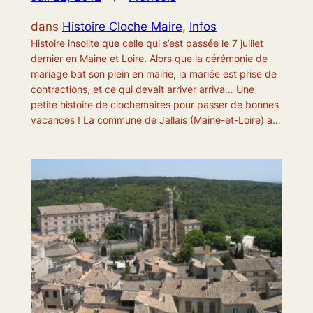
dans
Histoire Cloche Maire
, 
Infos
Histoire insolite que celle qui s’est passée le 7 juillet
dernier en Maine et Loire. Alors que la cérémonie de
mariage bat son plein en mairie, la mariée est prise de
contractions, et ce qui devait arriver arriva… Une
petite histoire de clochemaires pour passer de bonnes
vacances ! La commune de Jallais (Maine-et-Loire) a…