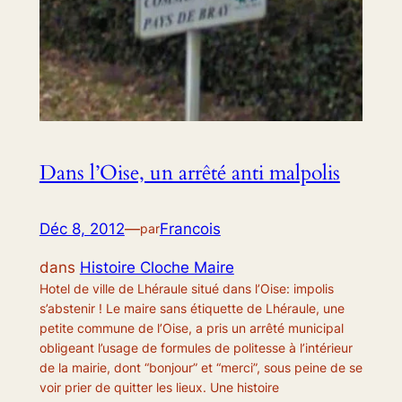
Dans l’Oise, un arrêté anti malpolis
Déc 8, 2012
—
Francois
par
dans
Histoire Cloche Maire
Hotel de ville de Lhéraule situé dans l’Oise: impolis
s’abstenir ! Le maire sans étiquette de Lhéraule, une
petite commune de l’Oise, a pris un arrêté municipal
obligeant l’usage de formules de politesse à l’intérieur
de la mairie, dont “bonjour” et “merci”, sous peine de se
voir prier de quitter les lieux. Une histoire