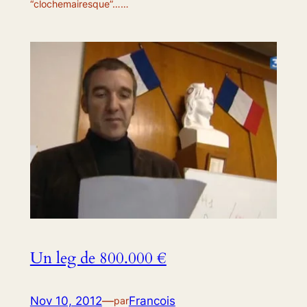
“clochemairesque”……
Un leg de 800.000 €
Nov 10, 2012
—
Francois
par