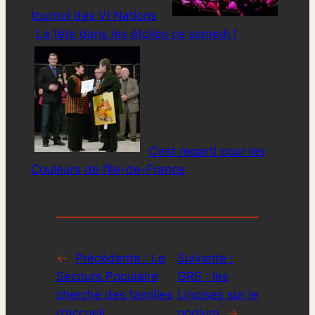
tournoi des VI Nations
La tête dans les étoiles ce samedi !
C’est reparti pour les
Couleurs de l’Ile-de-France
←
Précédente :
Le
Suivante :
Secours Populaire
GRS : les
cherche des familles
Linoises sur le
d’accueil
podium
→