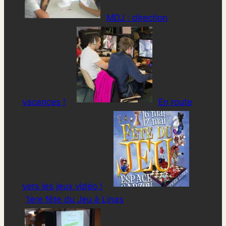
MDJ : direction
vacances !
En route
vers les jeux vidéo !
1ère fête du Jeu à Linas