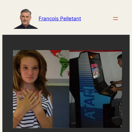
Aller
au
François Pelletant
contenu