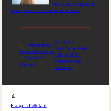
Plus que 5 poteaux à
poser pour la fibre optique à Linas
Suivante :
←
Précédente :
Départementales
Départementales
– Objectif 3 :
– Objectif 5 :
Défendre vos
L’emploi
finances
→
François Pelletant