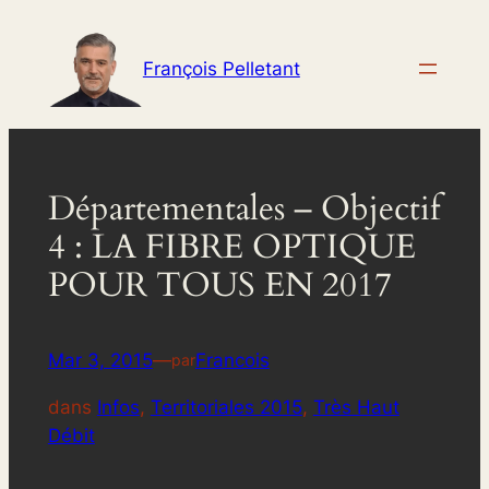
Aller
au
François Pelletant
contenu
Départementales – Objectif
4 : LA FIBRE OPTIQUE
POUR TOUS EN 2017
Mar 3, 2015
—
Francois
par
dans
Infos
, 
Territoriales 2015
, 
Très Haut
Débit