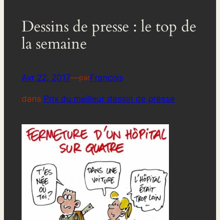
Dessins de presse : le top de
la semaine
Avr 22, 2017
—
Francois
par
dans
Prix du meilleur dessin de presse