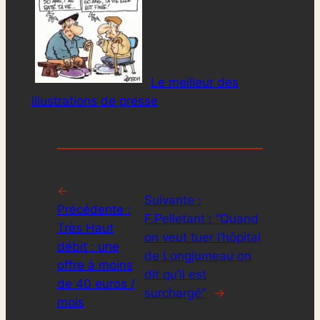
Le meilleur des
illustrations de presse
←
Suivante :
Précédente :
F.Pelletant : “Quand
Très Haut
on veut tuer l’hôpital
débit : une
de Longjumeau on
offre à moins
dit qu’il est
de 40 euros /
surchargé”
→
mois