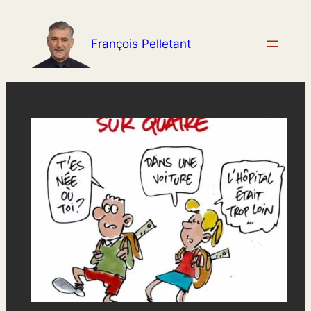
Aller
au
François Pelletant
contenu