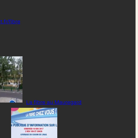
t.fr/fibre
La fibre au Mauregard