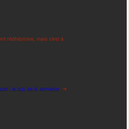
t rédhibitoire, mais c’est à
sse : le top de la semaine
→