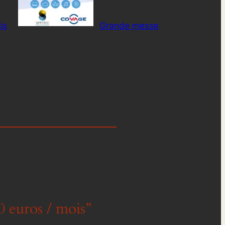
is
Grande messe
0 euros / mois”