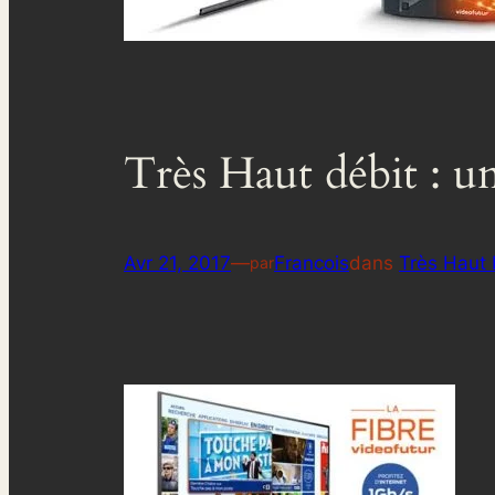
Très Haut débit : u
Avr 21, 2017
—
Francois
dans
Très Haut 
par