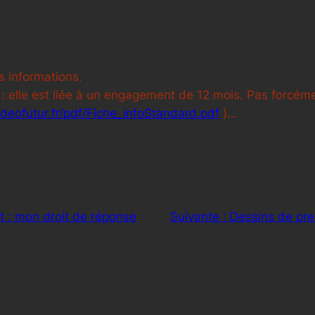
es informations.
 : elle est liée à un engagement de 12 mois. Pas forcémen
ideofutur.fr/pdf/Fiche_infoStandard.pdf
)…
 : mon droit de réponse
Suivante :
Dessins de pre