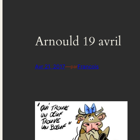
Arnould 19 avril
Avr 21, 2017
—
Francois
par