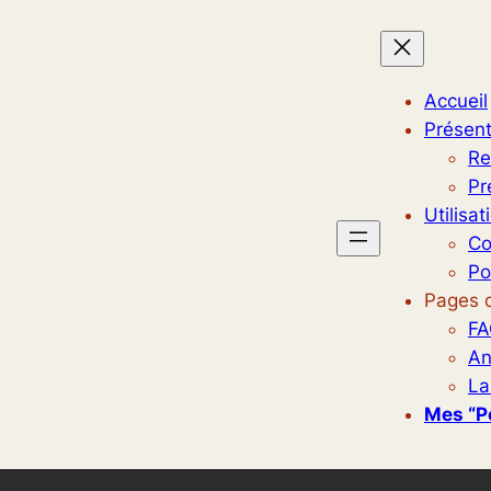
Accueil
Présent
Re
Pr
Utilisat
Co
Po
Pages d
FA
An
La
Mes “p