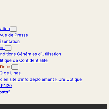
ation
vue de Presse
ésentation
ion
nditions Générales d’Utilisation
litique de Confidentialité
’infos
Q de Linas
cien site d’info déploiement Fibre Optique
 RN20
osts”