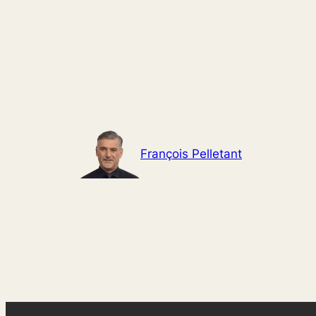
Aller
au
contenu
François Pelletant