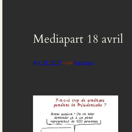
Mediapart 18 avril
Avr 21, 2017
—
Francois
par