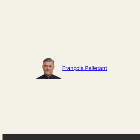
Aller
au
contenu
François Pelletant