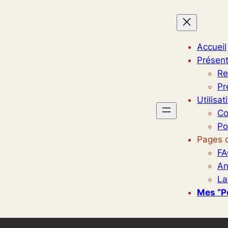
Accueil
Présent
Re
Pr
Utilisat
Co
Po
Pages d
FA
An
La
Mes “p