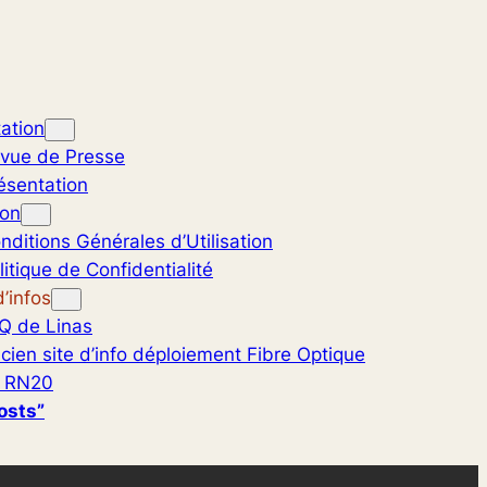
ation
vue de Presse
ésentation
ion
nditions Générales d’Utilisation
litique de Confidentialité
’infos
Q de Linas
cien site d’info déploiement Fibre Optique
 RN20
osts”