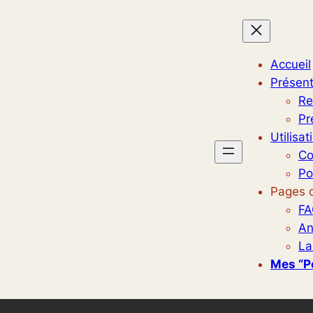
Accueil
Présent
Re
Pr
Utilisat
Co
Po
Pages d
FA
An
La
Mes “p