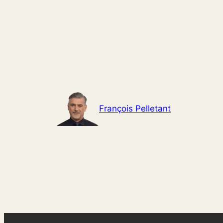
Aller
au
contenu
François Pelletant