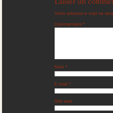
Laisser un commen
Votre adresse e-mail ne sera
Commentaire
*
Nom
*
E-mail
*
Site web