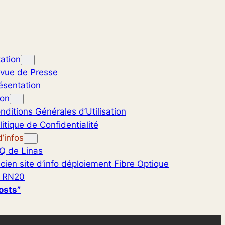
ation
vue de Presse
ésentation
ion
nditions Générales d’Utilisation
litique de Confidentialité
’infos
Q de Linas
cien site d’info déploiement Fibre Optique
 RN20
osts”