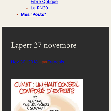
Fibre Optique
La RN20
Mes “posts”
Lapert 27 novembre
Nov 30, 2018
—
Francois
par