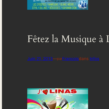
Fêtez la Musique à 
Juin 21, 2013
—
Francois
dans
Infos
par