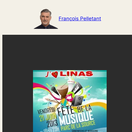
Aller
au
François Pelletant
contenu