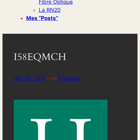
Fibre Optique
La RN20
Mes “posts”
I58EQMCH
Jan 25, 2017
—
Francois
par