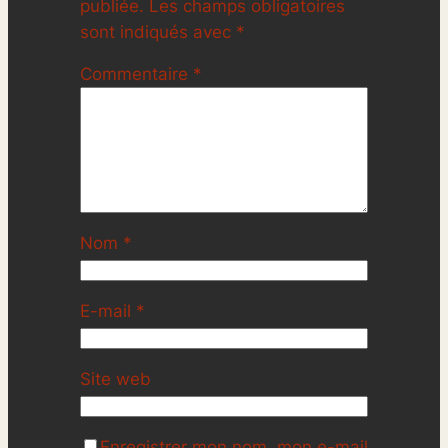
publiée.
Les champs obligatoires
sont indiqués avec
*
Commentaire
*
Nom
*
E-mail
*
Site web
Enregistrer mon nom, mon e-mail