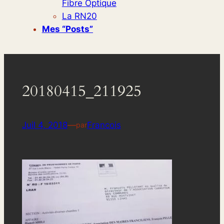
Fibre Optique
La RN20
Mes “posts”
20180415_211925
Juil 4, 2018
—
Francois
par