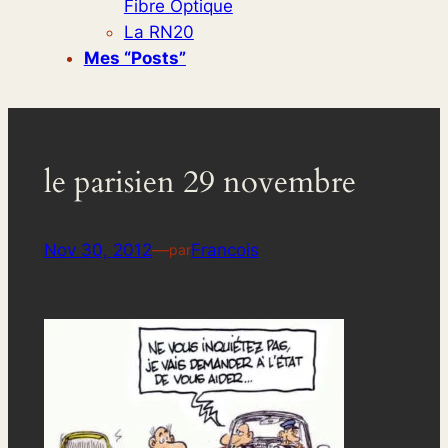
Fibre Optique
La RN20
Mes “posts”
le parisien 29 novembre
Nov 30, 2012
—
Francois
par