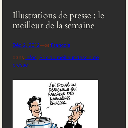
Illustrations de presse : le
meilleur de la semaine
Déc 2, 2012
—
Francois
par
dans
Infos
, 
Prix du meilleur dessin de
presse