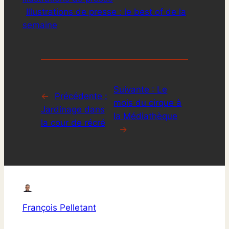
Illustrations de presse : le best of de la
semaine
Suivante :
Le
←
Précédente :
mois du cirque à
Jardinage dans
la Médiathèque
la cour de récré
→
François Pelletant