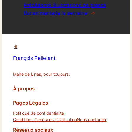
Précédente :
illustrations de presse
Banan’mania
de la semaine
→
François Pelletant
Maire de Linas, pour toujours.
À propos
Pages Légales
Politique de confidentialité
Conditions Générales d’Utilisation
Nous contacter
Réseaux sociaux