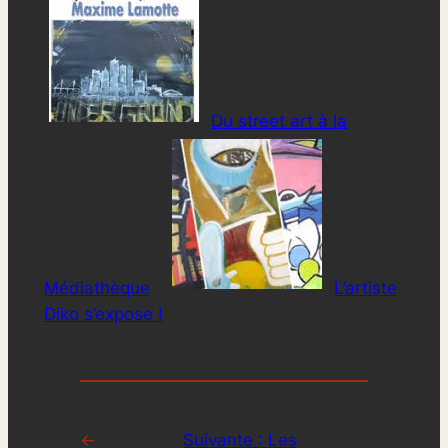
Du street art à la
Médiathèque
L’artiste
Diko s’expose !
←
Suivante :
Les