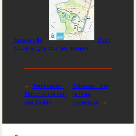
dans la ville
Bus :
nouvelle ligne pour les usagers
←
Précédente :
Suivante :
Une
Retour sur la nuit
rentrée
des Etoiles
numérique
→