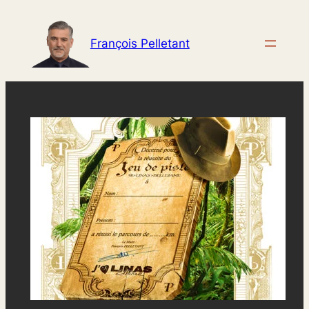
Aller
au
François Pelletant
contenu