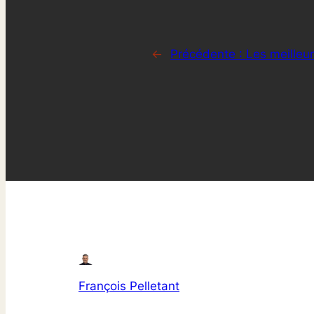
←
Précédente :
Les meilleu
François Pelletant