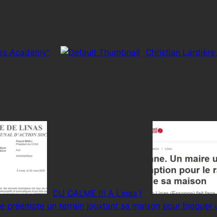
nas Academy"
Christian Lardière
DU CALME !!! A Linas !
e préempte un terrain jouxtant sa maison pour bloquer 