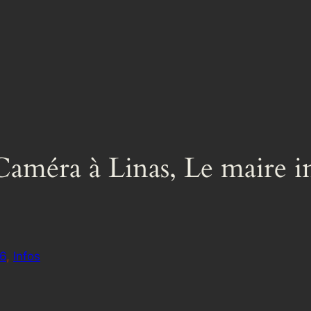
améra à Linas, Le maire in
6
, 
Infos