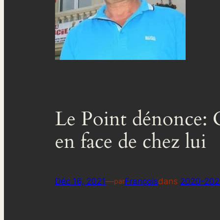
Le Point dénonce: C
en face de chez lui
Déc 16, 2021
—
François
dans
2020-202
par