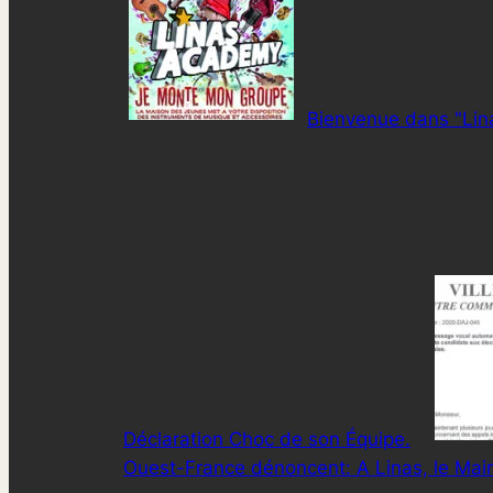
Bienvenue dans "Li
Déclaration Choc de son Équipe.
Ouest-France dénoncent: A Linas, le Mair